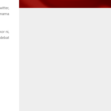
itter,
rnama
or ni,
 debat