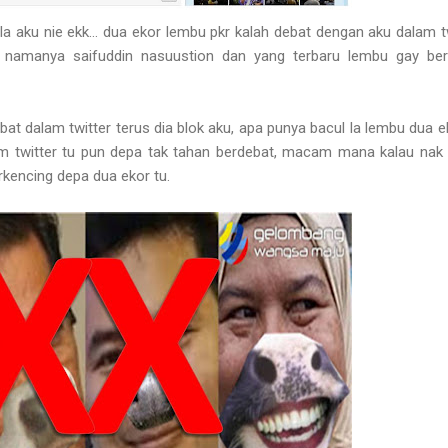
k la aku nie ekk... dua ekor lembu pkr kalah debat dengan aku dalam tw
u namanya saifuddin nasuustion dan yang terbaru lembu gay be
bat dalam twitter terus dia blok aku, apa punya bacul la lembu dua ek
m twitter tu pun depa tak tahan berdebat, macam mana kalau nak
rkencing depa dua ekor tu.