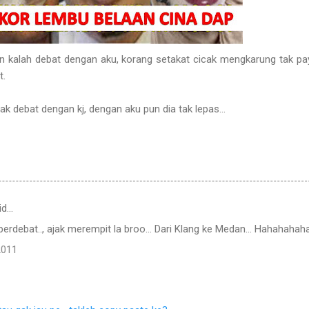
 kalah debat dengan aku, korang setakat cicak mengkarung tak pa
t.
ak debat dengan kj, dengan aku pun dia tak lepas...
id…
berdebat.., ajak merempit la broo... Dari Klang ke Medan... Hahahahaha.
2011