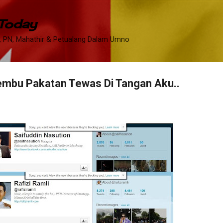
Skip to main content
 Today
 PN, Mahathir & Petualang Dalam Umno
embu Pakatan Tewas Di Tangan Aku..