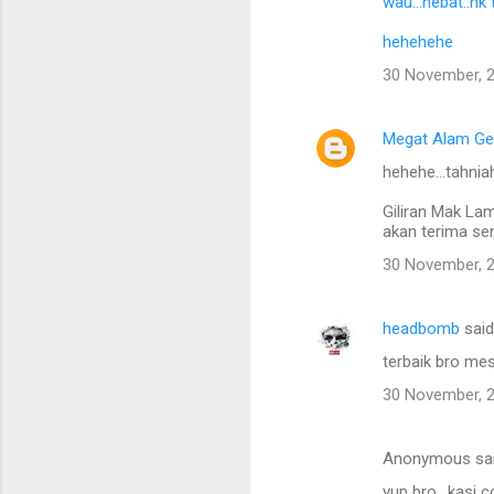
wau...hebat..nk 
n
t
hehehehe
s
30 November, 
Megat Alam Ge
hehehe...tahnia
Giliran Mak Lam
akan terima se
30 November, 
headbomb
sai
terbaik bro me
30 November, 
Anonymous sa
yup bro ..kasi 