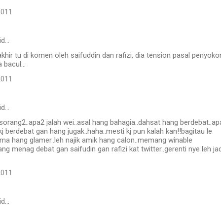
2011
id…
hir tu di komen oleh saifuddin dan rafizi, dia tension pasal penyoko
 bacul...
2011
id…
orang2..apa2 jalah wei..asal hang bahagia..dahsat hang berdebat..ap
kj berdebat gan hang jugak..haha..mesti kj pun kalah kan!!bagitau le
ama hang glamer..leh najik amik hang calon..memang winable
ng menag debat gan saifudin gan rafizi kat twitter..gerenti nye leh jad
2011
id…