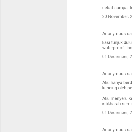
debat sampai te
30 November, 
Anonymous sa
kasi tunjuk dul
waterproof....b
01 December, 
Anonymous sa
Aku hanya ber
kencing oleh p
Aku menyeru ke
istikharah sem
01 December, 
Anonymous sa