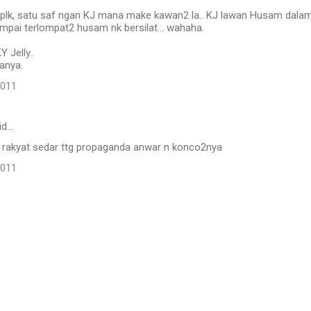
 plk, satu saf ngan KJ mana make kawan2 la.. KJ lawan Husam dala
pai terlompat2 husam nk bersilat... wahaha.
 Jelly..
anya.
2011
id…
 rakyat sedar ttg propaganda anwar n konco2nya
2011