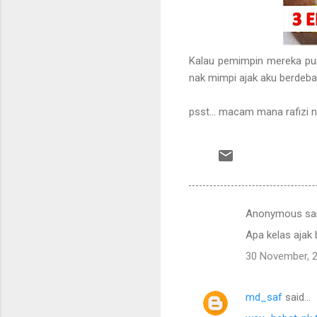
Kalau pemimpin mereka pun
nak mimpi ajak aku berdeba
psst... macam mana rafizi n
Anonymous sa
C
Apa kelas ajak 
o
30 November, 
m
m
md_saf
said…
e