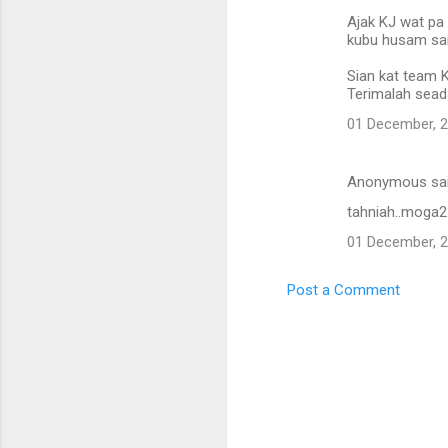
Ajak KJ wat pa
kubu husam sam
Sian kat team KY
Terimalah sead
01 December, 
Anonymous sa
tahniah..moga2
01 December, 
Post a Comment