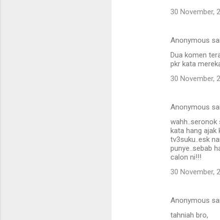
30 November, 
Anonymous sa
Dua komen terak
pkr kata mereka
30 November, 
Anonymous sa
wahh..seronok s
kata hang ajak 
tv3suku..esk n
punye..sebab ha
calon ni!!!
30 November, 
Anonymous sa
tahniah bro,