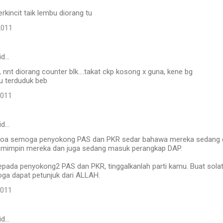
rkincit taik lembu diorang tu
2011
id…
u, nnt diorang counter blk....takat ckp kosong x guna, kene bg
ru terduduk beb
2011
id…
doa semoga penyokong PAS dan PKR sedar bahawa mereka sedang 
emimpin mereka dan juga sedang masuk perangkap DAP.
pada penyokong2 PAS dan PKR, tinggalkanlah parti kamu. Buat sola
oga dapat petunjuk dari ALLAH.
2011
id…