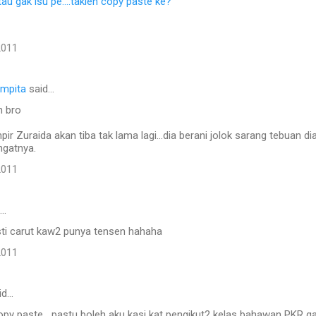
tau gak isu pe....takleh copy paste ke?
2011
mpita
said…
h bro
pir Zuraida akan tiba tak lama lagi...dia berani jolok sarang tebuan di
ngatnya.
2011
d…
sti carut kaw2 punya tensen hahaha
2011
id…
copy paste....pastu boleh aku kasi kat pengikut2 kelas bahawan PKR g