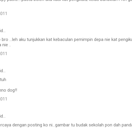
2011
id…
 bro ...leh aku tunjukkan kat kebaculan pemimpin depa nie kat pengik
nie ..
2011
id…
tuh
mno dog!!
2011
id…
ercaya dengan posting ko ni...gambar tu budak sekolah pon dah pand