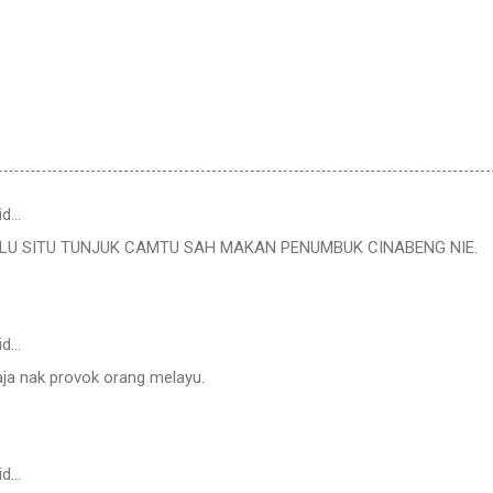
id…
LU SITU TUNJUK CAMTU SAH MAKAN PENUMBUK CINABENG NIE.
id…
aja nak provok orang melayu.
id…