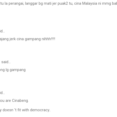
u la perangai, langgar bg mati jer puak2 tu, cina Malaysia ni mmg bab
id…
ajang jerk cina gampang nihhh!!!!
s
said…
ong lg gampang
id…
ou are Cinabeng.
 doesn 't fit with democracy..