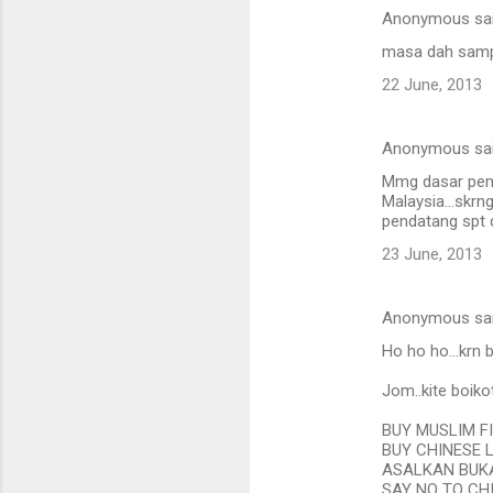
Anonymous sa
masa dah sampai
22 June, 2013
Anonymous sa
Mmg dasar pemak
Malaysia...skrn
pendatang spt 
23 June, 2013
Anonymous sa
Ho ho ho...krn 
Jom..kite boiko
BUY MUSLIM F
BUY CHINESE L
ASALKAN BUKA
SAY NO TO CHI