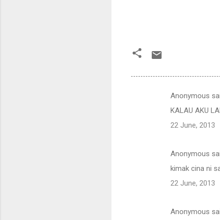
Anonymous sa
C
KALAU AKU LA
o
22 June, 2013
m
m
Anonymous sa
e
kimak cina ni s
n
t
22 June, 2013
s
Anonymous sa