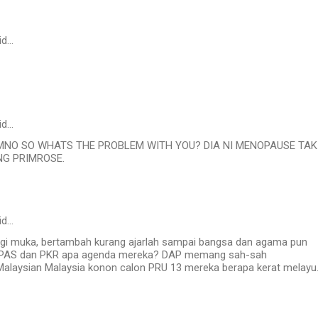
id…
id…
MNO SO WHATS THE PROBLEM WITH YOU? DIA NI MENOPAUSE TAK
G PRIMROSE.
id…
gi muka, bertambah kurang ajarlah sampai bangsa dan agama pun
.PAS dan PKR apa agenda mereka? DAP memang sah-sah
 Malaysian Malaysia konon calon PRU 13 mereka berapa kerat melayu