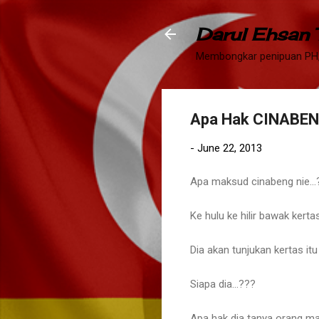
Darul Ehsan
Membongkar penipuan PH,
Apa Hak CINABENG
-
June 22, 2013
Apa maksud cinabeng nie...
Ke hulu ke hilir bawak kert
Dia akan tunjukan kertas it
Siapa dia...???
Apa hak dia tanya orang ma