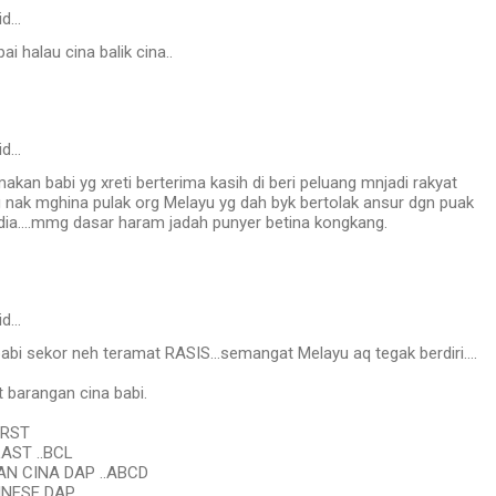
id…
 halau cina balik cina..
id…
an babi yg xreti berterima kasih di beri peluang mnjadi rakyat
g nak mghina pulak org Melayu yg dah byk bertolak ansur dgn puak
dia....mmg dasar haram jadah punyer betina kongkang.
id…
babi sekor neh teramat RASIS...semangat Melayu aq tegak berdiri....
t barangan cina babi.
IRST
AST ..BCL
N CINA DAP ..ABCD
NESE DAP...