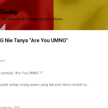
Skip to main content
 Today
 PN, Mahathir & Petualang Dalam Umno
 Nie Tanya "Are You UMNO"
???
as bertulis "Are You UMNO ?"
u pada setiap orang awam yang tak joint demo bodoh tu...
cam tu...???