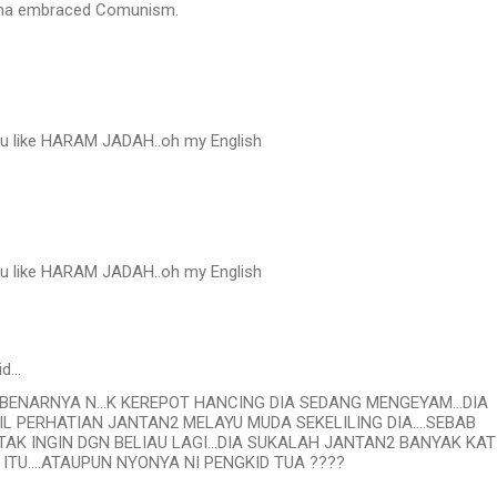
na embraced Comunism.
you like HARAM JADAH..oh my English
you like HARAM JADAH..oh my English
id…
EBENARNYA N...K KEREPOT HANCING DIA SEDANG MENGEYAM...DIA
L PERHATIAN JANTAN2 MELAYU MUDA SEKELILING DIA....SEBAB
TAK INGIN DGN BELIAU LAGI...DIA SUKALAH JANTAN2 BANYAK KAT
ITU....ATAUPUN NYONYA NI PENGKID TUA ????