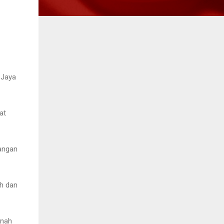
 Jaya
at
langan
h dan
tnah