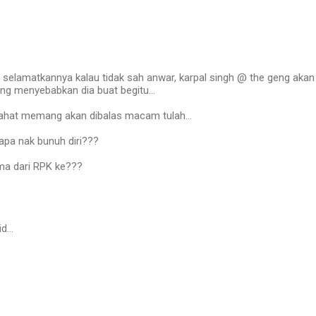
c selamatkannya kalau tidak sah anwar, karpal singh @ the geng akan
g menyebabkan dia buat begitu...
ahat memang akan dibalas macam tulah...
apa nak bunuh diri???
ama dari RPK ke???
id…