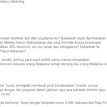
elayu sekarang..
bukan lebihkan duit dari segalanya ke? Bukankah asyik diperkatakan
n Melayu harus dilaksanakan dari segi memiliki kuasa kewangan,
likan 30% ekonomi, isu-isu tanah dan sebagainya? Bukankah ini
t/harta kekayaan?
 sendiri, semua parti-parti politik sama-sama menjanjikan
onomi kepada orang Malaysia sebab diorang tau orang Malaysia ni
.
sia Today seringkali membuat post berdasarkan "insider scoop".
ya dengar dari pegawai dalam jabatan apa-apa bahawa menteri apa-
ini-itu".
ula berbunyi, "saya dengar daripada nurse SJMC bahawa bini Raja Pe