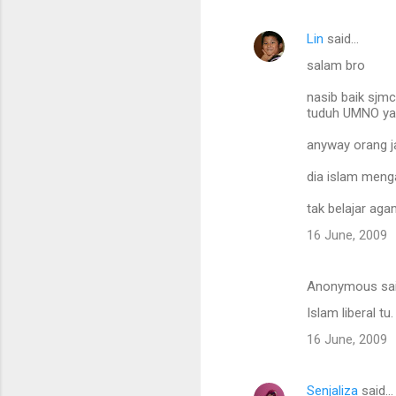
Lin
said…
salam bro
nasib baik sjm
tuduh UMNO yan
anyway orang j
dia islam meng
tak belajar ag
16 June, 2009
Anonymous sa
Islam liberal tu.
16 June, 2009
Senjaliza
said…