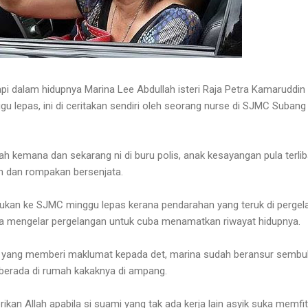
api dalam hidupnya Marina Lee Abdullah isteri Raja Petra Kamaruddin
u lepas, ini di ceritakan sendiri oleh seorang nurse di SJMC Subang
ah kemana dan sekarang ni di buru polis, anak kesayangan pula terlib
 dan rompakan bersenjata.
sukan ke SJMC minggu lepas kerana pendarahan yang teruk di perge
 dia mengelar pergelangan untuk cuba menamatkan riwayat hidupnya.
e yang memberi maklumat kepada det, marina sudah beransur sembu
 berada di rumah kakaknya di ampang.
erikan Allah apabila si suami yang tak ada kerja lain asyik suka memfi