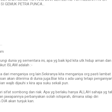
SI GEMUK PETRA PUNCA...
d…
um
ngi dunia yg sementara ini, apa yg baik kpd kita utk hidup aman dan
kut ISLAM adalah :-
kita dari menganiya org lain.Sekiranya kita menganiya org pasti lambat
san akan diterima di dunia juga.Biar kita x ada uang tetapi penganiya
 wajib dijauhi x kira apa suku sekali pun.
dari sifat sombong dan riak. Apa yg berlaku hanya ALLAH sahaja yg ta
n jawapannya perbanyakan solah istiqarah, dimana silap diri
h DIA akan tunjuk kan.