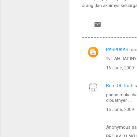
orang dan akhirnya keluarg
PARPUKARI
sai
C
INILAH JADINY
o
16 June, 2009
m
m
Born Of Truth
s
e
padan muka dia,
n
dibuatnyer . ..
t
16 June, 2009
s
Anonymous sa
BRO KALU AKU 