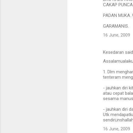
CAKAP PUNCA 
PADAN MUKA..!
GARAMANIS.
16 June, 2009
Kesedaran sai
Assalamualaik
1. Dlm mengharu
tenteram mengi
- jauhkan diri 
atau cepat bala
sesama manusian
- jauhkan diri 
Utk mendapatka
sendiri,inshalla
16 June, 2009