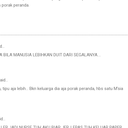
a porak peranda.
d…
A BILA MANUSIA LEBIHKAN DUIT DARI SEGALANYA....
aid…
 tipu aja lebih... Bkn keluarga dia aja porak peranda, hbs satu M'sia
id…
LER JADI NURSE TUH AKU BIAR JER..LEPAS TUH KELUAR PAPER