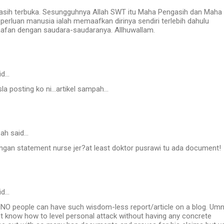
asih terbuka. Sesungguhnya Allah SWT itu Maha Pengasih dan Maha
erluan manusia ialah memaafkan dirinya sendiri terlebih dahulu
fan dengan saudara-saudaranya. Allhuwallam.
id…
a posting ko ni...artikel sampah...
zah said…
ngan statement nurse jer?at least doktor pusrawi tu ada document!
id…
NO people can have such wisdom-less report/article on a blog. Um
ust know how to level personal attack without having any concrete