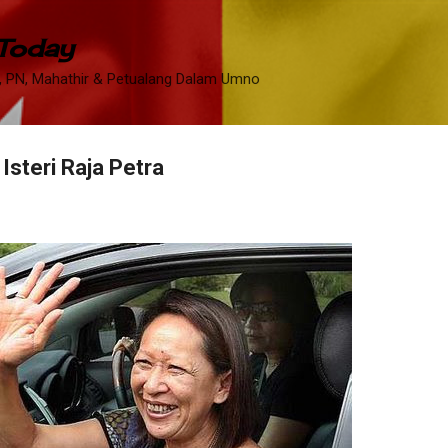
Skip to main content
 Today
 PN, Mahathir & Petualang Dalam Umno
Isteri Raja Petra