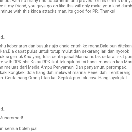
e out with so many has documents and proves for his claims but y
ace it my friend, you guys go on like this will only make your kind dum
tinue with this kinda attacks man, its good for PR. Thanks!
id…
hu kebenaran dan busuk najis ghaid entah ke mana.Bala pun ditekan
kan.Dia dapat pulus untuk tutup mulut dan sekarang lari dan nyorok
k si gemuk.Kau yang tulis cerita pasal Marina ni, tak setaraf skit pu
 with RPK shit.Kalau RPK ikut telunjuk tai tai hang, mungkin kes Mar
tan meluas dari Media Ampu Penyamun. Dan penyamun, perompak,
aki kongkek idola hang dah melawat marina. Peeei dah. Temberang
ain. Cerita hang Orang Utan kat Sepilok pun tak caya.Hang layak jilat
id…
h Muhammad!
an semua boleh jual.