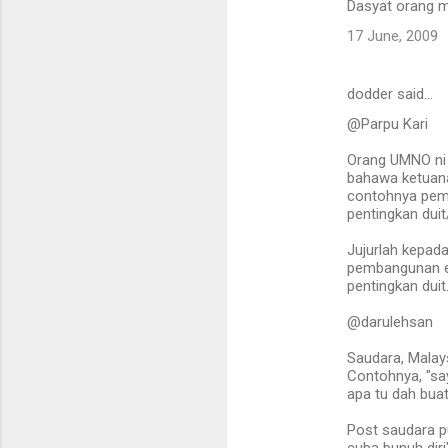
Dasyat orang m
17 June, 2009
dodder said…
@Parpu Kari
Orang UMNO ni 
bahawa ketuana
contohnya pemi
pentingkan dui
Jujurlah kepada
pembangunan ek
pentingkan duit
@darulehsan
Saudara, Malay
Contohnya, "sa
apa tu dah buat 
Post saudara p