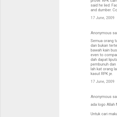
prove. RPK cam
said he lied. F
and dumber. Con
17 June, 2009
Anonymous sa
Semua orang ta
dan bukan terte
bawah kain busu
even to compare
dah dapat lipu
pembunuh dan k
lah kat orang l
kasut RPK je.
17 June, 2009
Anonymous sa
ada logo Alla
Untuk cari mak