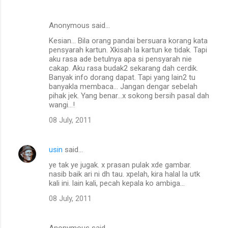
Anonymous said…
Kesian... Bila orang pandai bersuara korang kata
pensyarah kartun. Xkisah la kartun ke tidak. Tapi
aku rasa ade betulnya apa si pensyarah nie
cakap. Aku rasa budak2 sekarang dah cerdik.
Banyak info dorang dapat. Tapi yang lain2 tu
banyakla membaca... Jangan dengar sebelah
pihak jek. Yang benar...x sokong bersih pasal dah
wangi...!
08 July, 2011
usin
said…
ye tak ye jugak. x prasan pulak xde gambar.
nasib baik ari ni dh tau. xpelah, kira halal la utk
kali ini. lain kali, pecah kepala ko ambiga...
08 July, 2011
Anonymous said…