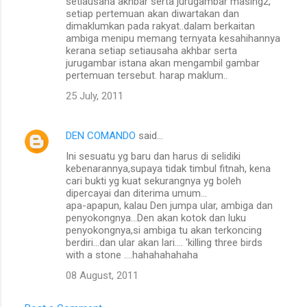
setiausaha akhbar serta jurugambar masing2,
setiap pertemuan akan diwartakan dan
dimaklumkan pada rakyat..dalam berkaitan
ambiga menipu memang ternyata kesahihannya
kerana setiap setiausaha akhbar serta
jurugambar istana akan mengambil gambar
pertemuan tersebut. harap maklum..
25 July, 2011
DEN COMANDO
said…
Ini sesuatu yg baru dan harus di selidiki
kebenarannya,supaya tidak timbul fitnah, kena
cari bukti yg kuat sekurangnya yg boleh
dipercayai dan diterima umum...
apa-apapun, kalau Den jumpa ular, ambiga dan
penyokongnya...Den akan kotok dan luku
penyokongnya,si ambiga tu akan terkoncing
berdiri...dan ular akan lari.... 'killing three birds
with a stone ....hahahahahaha
08 August, 2011