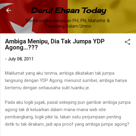
Skip to main content
Darul Ehsan Today
Membongkar penipuan PH, PN, Mahathir &
Petualang Dalam Umno
Ambiga Menipu, Dia Tak Jumpa YDP
Agong...???
-
July 08, 2011
Maklumat yang aku terima, ambiga dikatakan tak jumpa
langsung dengan YDP Agong, menurut sumber, ambiga hanya
bertemu dengan setiausaha sulit tuanku je.
Pada aku logik jugak, pasal sekeping pun gambar ambiga jumpa
agong tak di keluarkan dalam mana-mana web site
pembangkang, logik pikir la, takan satu perjumpaan penting
detik tu tak dirakam, jadi apa proof yang ambiga jumpe agong?