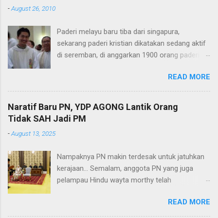
-
August 26, 2010
Paderi melayu baru tiba dari singapura,
sekarang paderi kristian dikatakan sedang aktif
di seremban, di anggarkan 1900 orang paderi
melayu baru tiba dari singapura dan mereka
READ MORE
sekarang sedang aktif dalam usaha untuk
memurtadkan orang Islam di malaysia. Modius
operandi mereka menggunakan air sihir/suci
Naratif Baru PN, YDP AGONG Lantik Orang
(holly water) jadi berhati-hatilah dengan air
Tidak SAH Jadi PM
mineral yang di beli dan yang di beri oleh orang.
-
August 13, 2025
antara jenama air mineral yang di kenal pasti
ialah: 1. AL-BARAMKAH. 2. AL-MANSORI. 3. AL-
Nampaknya PN makin terdesak untuk jatuhkan
BISTARIA. Jadi berhati-hatilah dengan air
kerajaan... Semalam, anggota PN yang juga
mineral yang diberikan percuma dan yang dijual
pelampau Hindu wayta morthy telah
murah, di percayai air itu telah dicampur dengan
memulakan naratif yang mana pelantikan PMX
holly water, semoga artikel aku ni dapatlah
READ MORE
sebagai Perdana Menteri Malaysia tidak sah.
menyelamatkan umat Islam dari menjadi
Tanpa merujuk secara direct kepada YDP