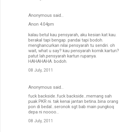
Anonymous said…
Anon 4.04pm
kalau betul kau pensyarah, aku kesian kat kau.
berakal tapi bengap. pandai tapi bodoh.
menghancurkan nilai pensyarah tu sendiri. oh
wait, what u say? kau pensyarah komik kartun?
patut lah.pensyarah kartun rupanya.
HAHAHAHA. bodoh.
08 July, 2011
Anonymous said…
fuck backside..fuck backside...memang sah
puak PKR ni. tak kenai jantan betina..bina orang
pon di bedal...seronok sgt bab main pungkoq
depa ni noooo...
08 July, 2011