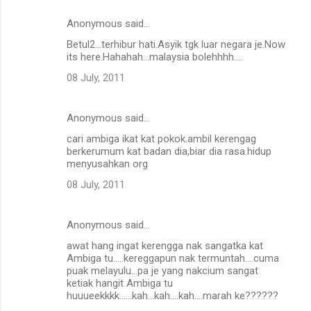
Anonymous said…
Betul2...terhibur hati.Asyik tgk luar negara je.Now
its here.Hahahah...malaysia bolehhhh....
08 July, 2011
Anonymous said…
cari ambiga ikat kat pokok.ambil kerengag
berkerumum kat badan dia,biar dia rasa.hidup
menyusahkan org
08 July, 2011
Anonymous said…
awat hang ingat kerengga nak sangatka kat
Ambiga tu.....kereggapun nak termuntah....cuma
puak melayulu...pa je yang nakcium sangat
ketiak hangit Ambiga tu
huuueekkkk......kah...kah....kah....marah ke??????