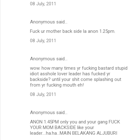
s
08 July, 2011
Anonymous said…
Fuck ur mother back side la anon 1.25pm.
08 July, 2011
Anonymous said…
wow. how many times yr fucking bastard stupid
idiot asshole lover leader has fucked yr
backside? until your shit come splashing out
from yr fucking mouth eh!
08 July, 2011
Anonymous said…
ANON 1.45PM only you and your gang FUCK
YOUR MOM BACKSIDE like your
leader....ha.ha...MAIN BELAKANG ALJUBURI