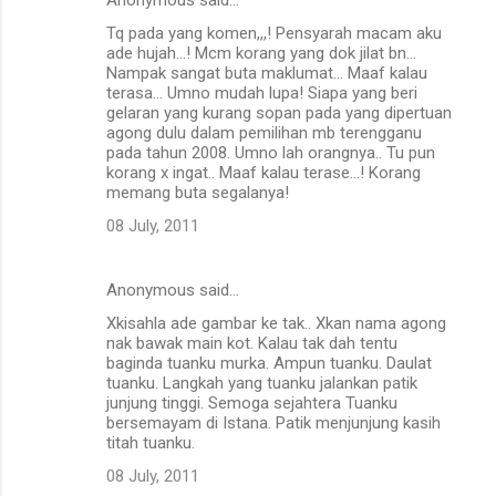
Tq pada yang komen,,,! Pensyarah macam aku
ade hujah...! Mcm korang yang dok jilat bn...
Nampak sangat buta maklumat... Maaf kalau
terasa... Umno mudah lupa! Siapa yang beri
gelaran yang kurang sopan pada yang dipertuan
agong dulu dalam pemilihan mb terengganu
pada tahun 2008. Umno lah orangnya.. Tu pun
korang x ingat.. Maaf kalau terase...! Korang
memang buta segalanya!
08 July, 2011
Anonymous said…
Xkisahla ade gambar ke tak.. Xkan nama agong
nak bawak main kot. Kalau tak dah tentu
baginda tuanku murka. Ampun tuanku. Daulat
tuanku. Langkah yang tuanku jalankan patik
junjung tinggi. Semoga sejahtera Tuanku
bersemayam di Istana. Patik menjunjung kasih
titah tuanku.
08 July, 2011