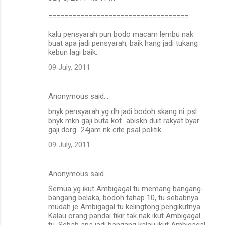
===================================
kalu pensyarah pun bodo macam lembu nak
buat apa jadi pensyarah, baik hang jadi tukang
kebun lagi baik.
09 July, 2011
Anonymous said…
bnyk pensyarah yg dh jadi bodoh skang ni..psl
bnyk mkn gaji buta kot...abiskn duit rakyat byar
gaji dorg...24jam nk cite psal politik..
09 July, 2011
Anonymous said…
Semua yg ikut Ambigagal tu memang bangang-
bangang belaka, bodoh tahap 10, tu sebabnya
mudah je Ambigagal tu kelingtong pengikutnya.
Kalau orang pandai fikir tak nak ikut Ambigagal
tu. Sebab apa jadi bangang kalau ikut Ambigagal