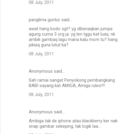
08 July, 2011
panglima guntur said…
awat hang bodo sgt? yg dibenaqkan jumpa
agung cuma 3 org ja. yg len tggu kat luaq. nk
ambik gambaq lagu mana kalu mcm tu? hang
pikiaq guna lutut ka?
08 July, 2011
Anonymous said…
Sah ramai sangat Penyokong pembangkang
BABI sayang kat AMIGA, Amiga rules!!!
08 July, 2011
Anonymous said…
Ambiga tak de iphone atau blackberry ker nak
snap gambar sekeping, tak logik laa...