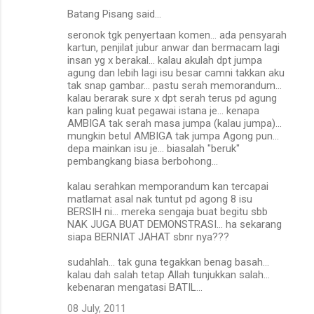
Batang Pisang said…
seronok tgk penyertaan komen... ada pensyarah
kartun, penjilat jubur anwar dan bermacam lagi
insan yg x berakal... kalau akulah dpt jumpa
agung dan lebih lagi isu besar camni takkan aku
tak snap gambar... pastu serah memorandum...
kalau berarak sure x dpt serah terus pd agung
kan paling kuat pegawai istana je... kenapa
AMBIGA tak serah masa jumpa (kalau jumpa)...
mungkin betul AMBIGA tak jumpa Agong pun...
depa mainkan isu je... biasalah "beruk"
pembangkang biasa berbohong...
kalau serahkan memporandum kan tercapai
matlamat asal nak tuntut pd agong 8 isu
BERSIH ni... mereka sengaja buat begitu sbb
NAK JUGA BUAT DEMONSTRASI... ha sekarang
siapa BERNIAT JAHAT sbnr nya???
sudahlah... tak guna tegakkan benag basah...
kalau dah salah tetap Allah tunjukkan salah...
kebenaran mengatasi BATIL...
08 July, 2011