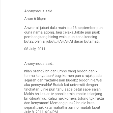
Anonymous said…
Anon 6.56pm
Anwar al-juburi dulu main isu 16 september pun
guna nama agong...lagi celaka..takde pun puak
pembangkang bising walaupun kena kencing
buta2 oleh al jubuti..HAHAHA! dasar buta hati..
08 July, 2011
Anonymous said…
nilah orang2 bn dan umno yang bodoh dan x
terima kenyataan! bagi komen pun x rujuk pada
sejarah dan fakta!Kesian budak2 bodoh nie.Wei
aku pensyarahla! Budak kat universiti dengan
tingkatan 5 nie pun tahu sape betul sape salah.
Makin bn keluar tv pasal bersih, makin telanjang
bn dibuatnya.. Kalau nak komen, tolong tgk fakta
dan kenyataan! Memang puak2 bn nie buta
sejarah..nak kata mahathir ,umno mudah lupa!
July 8, 2011 4:04 PM