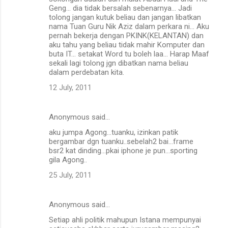
Geng... dia tidak bersalah sebenarnya... Jadi
tolong jangan kutuk beliau dan jangan libatkan
nama Tuan Guru Nik Aziz dalam perkara ni... Aku
pernah bekerja dengan PKINK(KELANTAN) dan
aku tahu yang beliau tidak mahir Komputer dan
buta IT... setakat Word tu boleh laa... Harap Maaf
sekali lagi tolong jgn dibatkan nama beliau
dalam perdebatan kita.
12 July, 2011
Anonymous said…
aku jumpa Agong...tuanku, izinkan patik
bergambar dgn tuanku..sebelah2 bai...frame
bsr2 kat dinding...pkai iphone je pun...sporting
gila Agong..
25 July, 2011
Anonymous said…
Setiap ahli politik mahupun Istana mempunyai