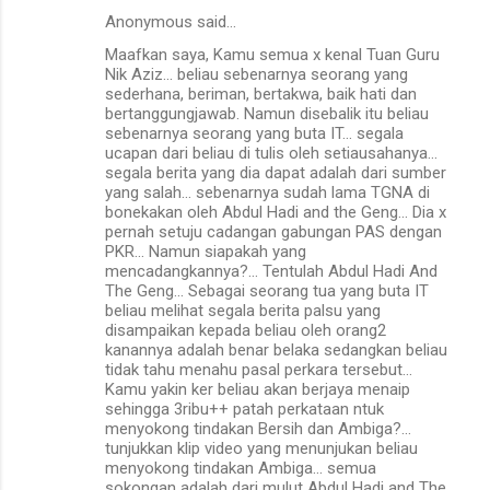
Anonymous said…
Maafkan saya, Kamu semua x kenal Tuan Guru
Nik Aziz... beliau sebenarnya seorang yang
sederhana, beriman, bertakwa, baik hati dan
bertanggungjawab. Namun disebalik itu beliau
sebenarnya seorang yang buta IT... segala
ucapan dari beliau di tulis oleh setiausahanya...
segala berita yang dia dapat adalah dari sumber
yang salah... sebenarnya sudah lama TGNA di
bonekakan oleh Abdul Hadi and the Geng... Dia x
pernah setuju cadangan gabungan PAS dengan
PKR... Namun siapakah yang
mencadangkannya?... Tentulah Abdul Hadi And
The Geng... Sebagai seorang tua yang buta IT
beliau melihat segala berita palsu yang
disampaikan kepada beliau oleh orang2
kanannya adalah benar belaka sedangkan beliau
tidak tahu menahu pasal perkara tersebut...
Kamu yakin ker beliau akan berjaya menaip
sehingga 3ribu++ patah perkataan ntuk
menyokong tindakan Bersih dan Ambiga?...
tunjukkan klip video yang menunjukan beliau
menyokong tindakan Ambiga... semua
sokongan adalah dari mulut Abdul Hadi and The