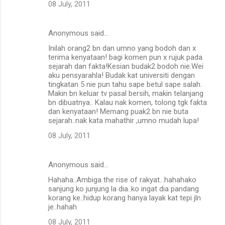
08 July, 2011
Anonymous said…
Inilah orang2 bn dan umno yang bodoh dan x
terima kenyataan! bagi komen pun x rujuk pada
sejarah dan fakta!Kesian budak2 bodoh nie.Wei
aku pensyarahla! Budak kat universiti dengan
tingkatan 5 nie pun tahu sape betul sape salah.
Makin bn keluar tv pasal bersih, makin telanjang
bn dibuatnya.. Kalau nak komen, tolong tgk fakta
dan kenyataan! Memang puak2 bn nie buta
sejarah..nak kata mahathir ,umno mudah lupa!
08 July, 2011
Anonymous said…
Hahaha..Ambiga the rise of rakyat...hahahako
sanjung ko junjung la dia..ko ingat dia pandang
korang ke..hidup korang hanya layak kat tepi jln
je..hahah
08 July, 2011