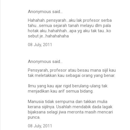
Anonymous said…
Hahahah..pensyarah...aku lak profesor serba
tahu...semua sejarah tanah melayu dlm pala
hotak aku..hahahhah...apa yg aku tak tau...ko
sebut je...hahahahaha
08 July, 2011
Anonymous said…
Pensyarah, profesor atau besau mana sijil kau
tak meletakkan kau sebagai orang yang benar.
Ilmu yang kau ajar rigid berulang-ulang tak
menjadikan kau arif semua bidang.
Manusia tidak sempurna dan takkan mulia
kerana sijilnya. Usahlah mendabik dada lagak
bijaksana selagi jiwa meronta masih mencari
punca.
08 July, 2011