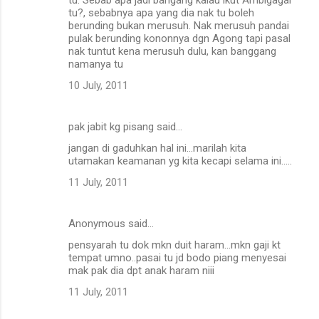
tu?, sebabnya apa yang dia nak tu boleh
berunding bukan merusuh. Nak merusuh pandai
pulak berunding kononnya dgn Agong tapi pasal
nak tuntut kena merusuh dulu, kan banggang
namanya tu
10 July, 2011
pak jabit kg pisang said…
jangan di gaduhkan hal ini...marilah kita
utamakan keamanan yg kita kecapi selama ini.....
11 July, 2011
Anonymous said…
pensyarah tu dok mkn duit haram...mkn gaji kt
tempat umno..pasai tu jd bodo piang menyesai
mak pak dia dpt anak haram niii
11 July, 2011