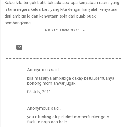
Kalau kita tengok balik, tak ada apa-apa kenyataan rasmi yang
istana negara keluarkan, yang kita dengar hanyalah kenyataan
dari ambiga je dan kenyataan spin dari puak-puak
pembangkang.
Published with Blogger-droid v1.7.2
Anonymous said…
C
bila masanya ambabiga cakap betul..semuanya
o
bohong mcm anwar jugak
m
08 July, 2011
m
e
Anonymous said…
n
you r fucking stupid idiot motherfucker..go n
t
fuck ur najib ass hole