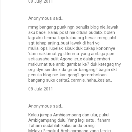
08 July, 2011
Anonymous said…
mmg bangang puak ngn penulis blog nie..lawak
aku bace...kalau post nie ditulis budak2..boleh
lagi aku terima..tapi kalau org besar..mmg jahil
sgt tahap anjing..buat lawak di hari yg
mulia..ops..lupelak..sibuk duk cakap kononnye
'dari maklumat yg diterima..yang ambiga jupe
setiausaha sulit Agong jer..x dalak pemberi
maklumat tue ambi gambar ke? duk ketegaq tny
org..dye sendiri x da gmbr..bangang!' bagila dkt
penulis blog nie..kan geng2 geromboloan
bangang suke cerita2 camnie..haha..kesian..
08 July, 2011
Anonymous said…
Kalau jumpa Ambigampang dan ulur, pukul
Ambigampang dulu. Yang lagi satu , faham
.faham sudahlah kalau anda orang
Melayu.Pengikut Ambigampang yang terdiri