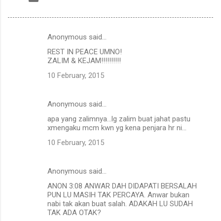
Anonymous said…
C
REST IN PEACE UMNO!
o
ZALIM & KEJAM!!!!!!!!!!
m
10 February, 2015
m
e
Anonymous said…
n
apa yang zalimnya...lg zalim buat jahat pastu
t
xmengaku mcm kwn yg kena penjara hr ni...
s
10 February, 2015
Anonymous said…
ANON 3:08 ANWAR DAH DIDAPATI BERSALAH
PUN LU MASIH TAK PERCAYA. Anwar bukan
nabi tak akan buat salah. ADAKAH LU SUDAH
TAK ADA OTAK?