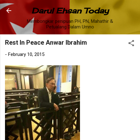
Skip to main content
Darul Ehsan Today
Membongkar penipuan PH, PN, Mahathir &
Petualang Dalam Umno
Rest In Peace Anwar Ibrahim
-
February 10, 2015