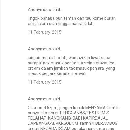
Anonymous said…
Tngok bahasa pun teman dah tau kome bukan
orng islam sian tinggal nama je lah
11 February, 2015
Anonymous said…
jangan terlalu bodoh, wan azizah liwat sapa
sampai nak masuk penjara, azmin setakat ice
cream dalam jamban tak masuk penjara, yang
masuk penjara kerana meliwat.
11 February, 2015
Anonymous said…
Oi anon 4.57pm, jangan lu nak MENYAMAQlah! lu
punya ekoq ni si-PENGGANAS/EKSTREMIS
PELAHAP-KANGKANG-BABI KAPIRDAJAL
DAPBANGKAI/PKRSODOM aahhh?! BERAMBOS
lu dari NEGARA ISLAM pusaka nenek moyang